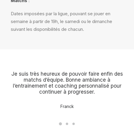
Matchs
:
Dates imposées par la ligue, pouvant se jouer en
semaine à partir de 19h, le samedi ou le dimanche
suivant les disponibilités de chacun.
t un
Je suis très heureux de pouvoir faire enfin des
A
 en
matchs d’équipe. Bonne ambiance à
p
l’entrainement et coaching personnalisé pour
amb
continuer à progresser.
ça 
Franck