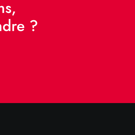
ns,
ndre ?