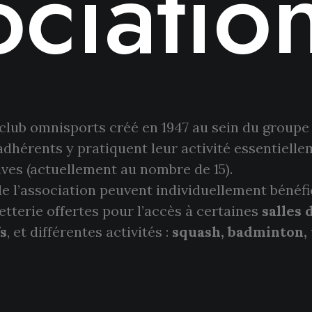
ociatio
club omnisports créé en 1947 au sein du groupe
adhérents y pratiquent leur activité essentielle
ives (actuellement au nombre de 15).
 l’association peuvent individuellement bénéfi
lletterie offertes pour l’accès à certaines
salles 
fs
, et différentes activités :
squash, badminton,