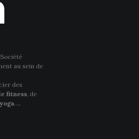
n
 Société
ment au sein de
cier des
de fitness
, de
 yoga
….