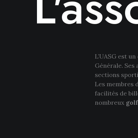
L'ass
L’UASG est un 
Générale. Ses 
sections sport
Les membres de
facilités de bi
nombreux
gol