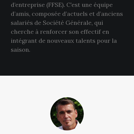
d’entreprise (FFSE). C’est une équipe
d’amis, composée d’actuels et d’anciens
salariés de Société Générale, qui
cherche à renforcer son effectif en
intégrant de nouveaux talents pour la
saison.