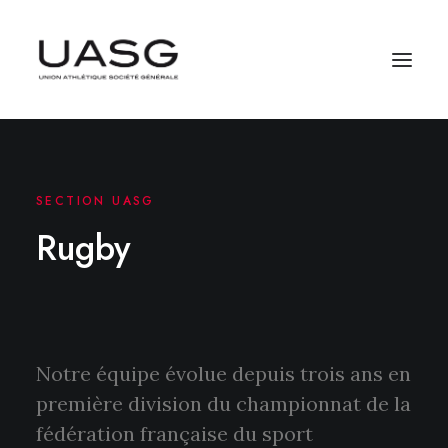
SECTION UASG
Rugby
Notre équipe évolue depuis trois ans en
première division du championnat de la
fédération française du sport