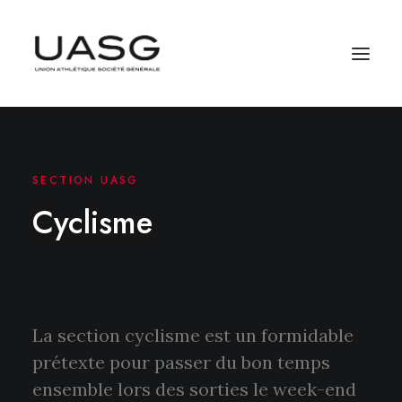
SECTION UASG
Cyclisme
La section cyclisme est un formidable
prétexte pour passer du bon temps
ensemble lors des sorties le week-end