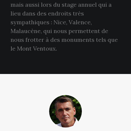
mais aussi lors du stage annuel qui a
lieu dans des endroits très
sympathiques : Nice, Valence,
Malaucène, qui nous permettent de
nous frotter à des monuments tels que
le Mont Ventoux.